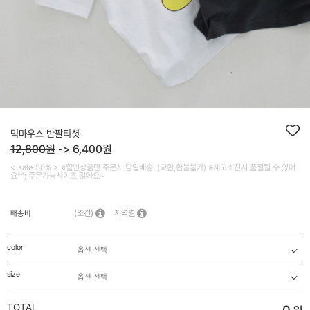
믹마우스 반팔티셧
12,800원
->
6,400
원
< sale 50% > ※할인상품만 주문시 당일배송!!(교환,환불불가) ※재고소진시 품절될 수 있어
요^^; 주문가능사이즈 많아요~
(조건)
지역별
배송비
color
size
TOTAL