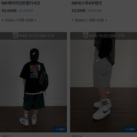
NK에어라인반팔티셔츠
NK바스락4부팬츠
20,400원
25,400원
23,100원
28,800원
< 1color / 13호-23호 >
< 3color / 13호-23호 >
144일 13시간 28분 37초
144일 13시간 28분 37초
+ CART
+ CART
리뷰 2
리뷰 14