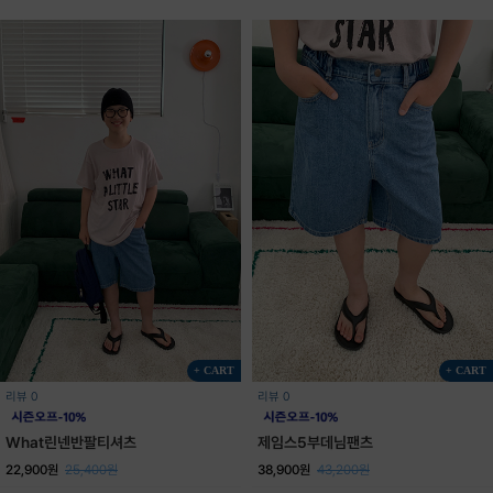
+ CART
+ CART
리뷰 0
리뷰 0
What린넨반팔티셔츠
제임스5부데님팬츠
22,900원
25,400원
38,900원
43,200원