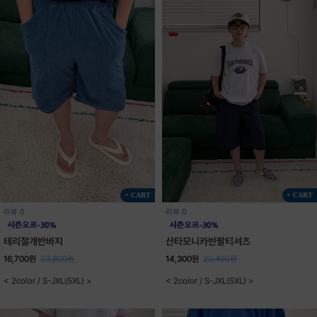
+ CART
+ CART
리뷰 0
리뷰 0
테리절개반바지
산타모니카반팔티셔츠
16,700원
23,800원
14,300원
20,400원
< 2color / S-JXL(5XL) >
< 2color / S-JXL(5XL) >