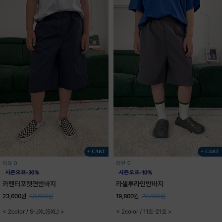
+ CART
+ CART
리뷰 0
리뷰 0
카펜터포켓면반바지
라셀투라인반바지
23,600원
33,600원
19,800원
22,000원
< 2color / S-JXL(5XL) >
< 2color / 11호-21호 >