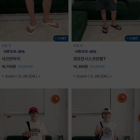
+ CART
+ CART
리뷰 0
리뷰 0
샤크반바지
샌프란시스코반팔T
16,700원
23,800원
14,300원
20,400원
< 2color / S-JXL(5XL) >
< 2color / S-JXL(5XL) >