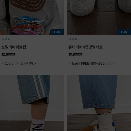
+ CART
+ CART
리뷰 0
리뷰 0
프릴리매쉬볼캡
큐티퍼피4종양말세트
12,800원
10,800원
< 2color / 키즈,주니어 >
< 1set / FREE(190~260mm) >