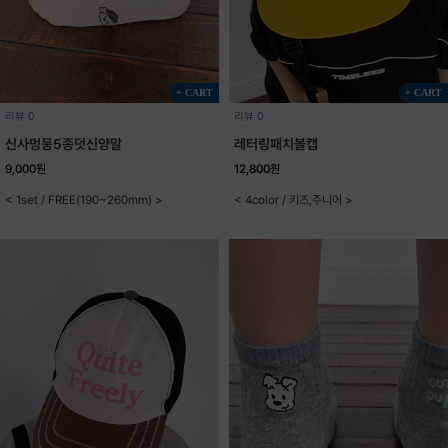
+ CART
+ CART
리뷰 0
리뷰 0
신사멍뭉5종덧신양말
레터링패치볼캡
9,000원
12,800원
< 1set / FREE(190~260mm) >
< 4color / 키즈,주니어 >