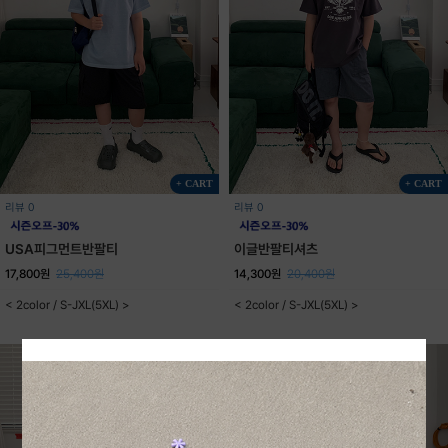
+ CART
+ CART
리뷰 0
리뷰 0
USA피그먼트반팔티
이글반팔티셔츠
17,800원
25,400원
14,300원
20,400원
< 2color / S-JXL(5XL) >
< 2color / S-JXL(5XL) >