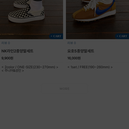
+ CART
+ CART
리뷰 0
리뷰 0
NK라인2종양말세트
요호5종양말세트
9,900원
16,000원
< 2color / ONE-SIZE(230~270mm) >
< 1set / FREE(190~260mm) >
< 주니어&성인 >
MORE