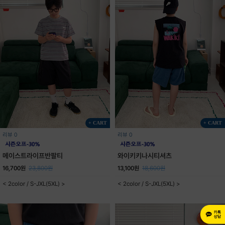
+ CART
+ CART
리뷰 0
리뷰 0
메이스트라이프반팔티
와이키키나시티셔츠
16,700원
23,800원
13,100원
18,600원
< 2color / S-JXL(5XL) >
< 2color / S-JXL(5XL) >