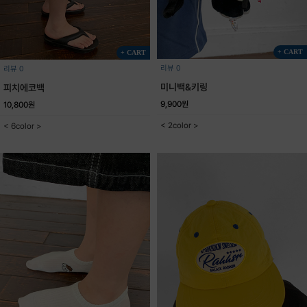
+ CART
+ CART
리뷰 0
리뷰 0
미니백&키링
피치에코백
9,900원
10,800원
< 2color >
< 6color >