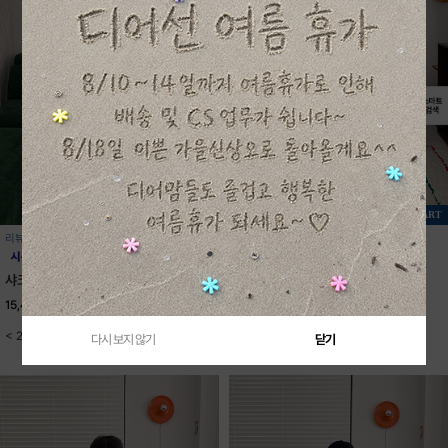
+ CART
+ CART
리뷰 1
리뷰 0
샤크반팔티셔츠
USA스타반팔티셔츠
15,400원
22,000원
16,700원
23,800원
< 2color / S-JXL(5XL) >
< 2color / S-JXL(5XL) >
다시 보지 않기
닫기