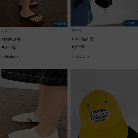
+ CART
+ CART
리뷰 0
리뷰 0
미니백&키링
피치에코백
9,900원
10,800원
< 2color >
< 6color >