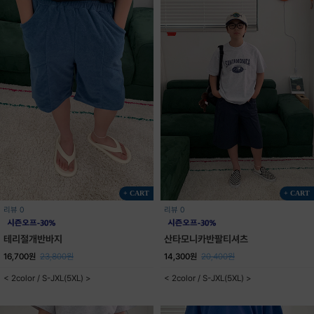
+ CART
+ CART
리뷰 0
리뷰 0
테리절개반바지
산타모니카반팔티셔츠
16,700원
23,800원
14,300원
20,400원
< 2color / S-JXL(5XL) >
< 2color / S-JXL(5XL) >