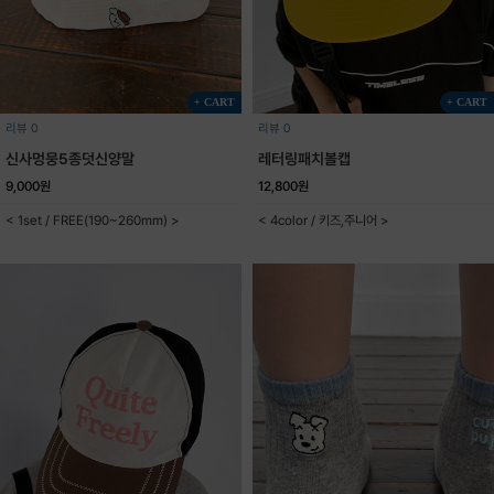
+ CART
+ CART
리뷰 0
리뷰 0
신사멍뭉5종덧신양말
레터링패치볼캡
9,000원
12,800원
< 1set / FREE(190~260mm) >
< 4color / 키즈,주니어 >