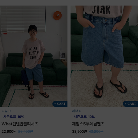
+ CART
+ CART
리뷰 0
리뷰 0
What린넨반팔티셔츠
제임스5부데님팬츠
22,900원
25,400원
38,900원
43,200원