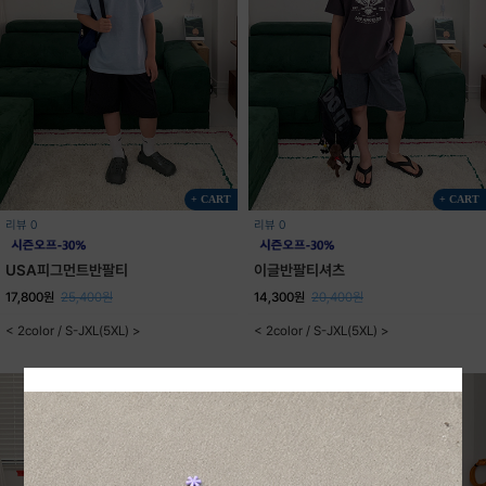
+ CART
+ CART
리뷰 0
리뷰 0
USA피그먼트반팔티
이글반팔티셔츠
17,800원
25,400원
14,300원
20,400원
< 2color / S-JXL(5XL) >
< 2color / S-JXL(5XL) >