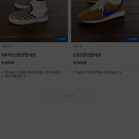
+ CART
+ CART
리뷰 0
리뷰 0
NK라인2종양말세트
요호5종양말세트
9,900원
16,000원
< 2color / ONE-SIZE(230~270mm) >
< 1set / FREE(190~260mm) >
< 주니어&성인 >
MORE