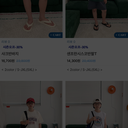
+ CART
+ CART
리뷰 0
리뷰 0
샤크반바지
샌프란시스코반팔T
16,700원
23,800원
14,300원
20,400원
< 2color / S-JXL(5XL) >
< 2color / S-JXL(5XL) >