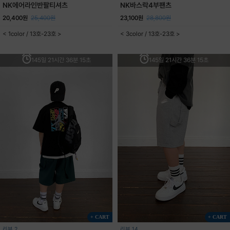
NK에어라인반팔티셔츠
NK바스락4부팬츠
20,400원
25,400원
23,100원
28,800원
< 1color / 13호-23호 >
< 3color / 13호-23호 >
145일 21시간 36분 15초
145일 21시간 36분 15초
+ CART
+ CART
리뷰 2
리뷰 14