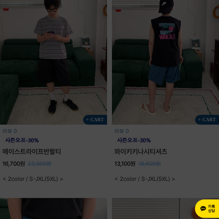
+ CART
+ CART
리뷰 0
리뷰 0
메이스트라이프반팔티
와이키키나시티셔츠
16,700원
23,800원
13,100원
18,600원
< 2color / S-JXL(5XL) >
< 2color / S-JXL(5XL) >