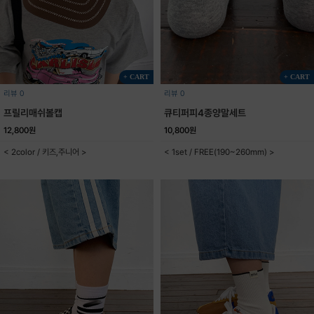
+ CART
+ CART
리뷰 0
리뷰 0
프릴리매쉬볼캡
큐티퍼피4종양말세트
12,800원
10,800원
< 2color / 키즈,주니어 >
< 1set / FREE(190~260mm) >