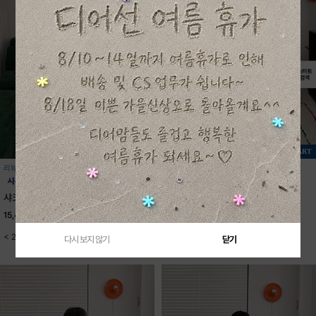
+ CART
+ CART
리뷰 1
리뷰 0
샤크반팔티셔츠
USA스타반팔티셔츠
15,400원
22,000원
16,700원
23,800원
< 2color / S-JXL(5XL) >
< 2color / S-JXL(5XL) >
다시 보지 않기
닫기