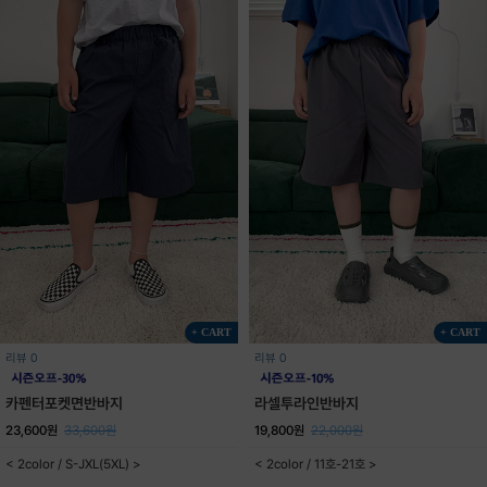
+ CART
+ CART
리뷰 0
리뷰 0
카펜터포켓면반바지
라셀투라인반바지
23,600원
33,600원
19,800원
22,000원
< 2color / S-JXL(5XL) >
< 2color / 11호-21호 >