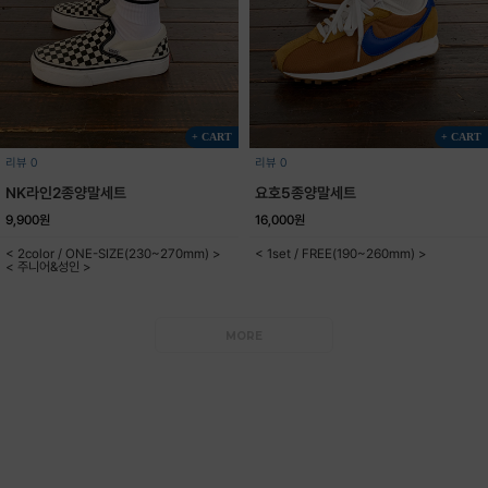
+ CART
+ CART
리뷰 0
리뷰 0
NK라인2종양말세트
요호5종양말세트
9,900원
16,000원
< 2color / ONE-SIZE(230~270mm) >
< 1set / FREE(190~260mm) >
< 주니어&성인 >
MORE