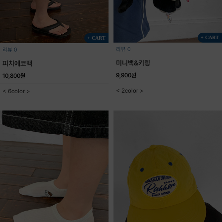
+ CART
+ CART
리뷰 0
리뷰 0
미니백&키링
피치에코백
9,900원
10,800원
< 2color >
< 6color >