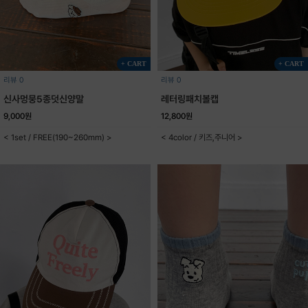
+ CART
+ CART
리뷰 0
리뷰 0
신사멍뭉5종덧신양말
레터링패치볼캡
9,000원
12,800원
< 1set / FREE(190~260mm) >
< 4color / 키즈,주니어 >