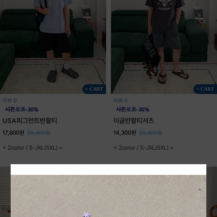
+ CART
+ CART
리뷰 0
리뷰 0
USA피그먼트반팔티
이글반팔티셔츠
17,800원
25,400원
14,300원
20,400원
< 2color / S-JXL(5XL) >
< 2color / S-JXL(5XL) >