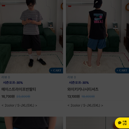
+ CART
+ CART
리뷰 0
리뷰 0
메이스트라이프반팔티
와이키키나시티셔츠
16,700원
23,800원
13,100원
18,600원
< 2color / S-JXL(5XL) >
< 2color / S-JXL(5XL) >