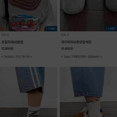
+ CART
+ CART
리뷰 0
리뷰 0
프릴리매쉬볼캡
큐티퍼피4종양말세트
12,800원
10,800원
< 2color / 키즈,주니어 >
< 1set / FREE(190~260mm) >