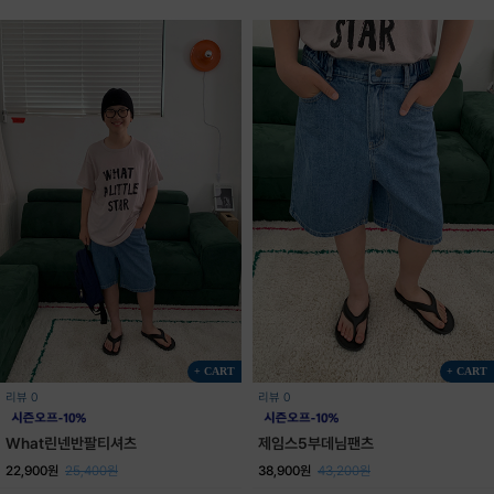
+ CART
+ CART
리뷰 0
리뷰 0
What린넨반팔티셔츠
제임스5부데님팬츠
22,900원
25,400원
38,900원
43,200원