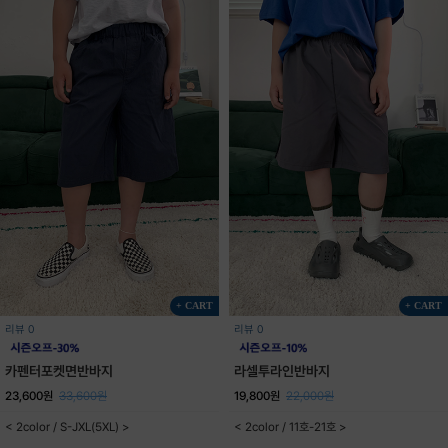
+ CART
+ CART
리뷰 0
리뷰 0
카펜터포켓면반바지
라셀투라인반바지
23,600원
33,600원
19,800원
22,000원
< 2color / S-JXL(5XL) >
< 2color / 11호-21호 >