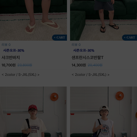
+ CART
+ CART
리뷰 0
리뷰 0
샤크반바지
샌프란시스코반팔T
16,700원
23,800원
14,300원
20,400원
< 2color / S-JXL(5XL) >
< 2color / S-JXL(5XL) >