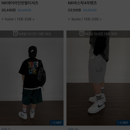
NK에어라인반팔티셔츠
NK바스락4부팬츠
20,400원
25,400원
23,100원
28,800원
< 1color / 13호-23호 >
< 3color / 13호-23호 >
143일 12시간 13분 16초
143일 12시간 13분 16초
+ CART
+ CART
리뷰 2
리뷰 14