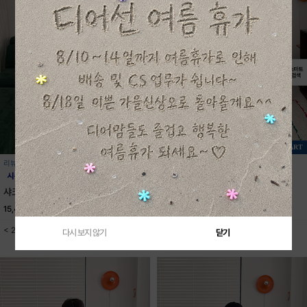
+ CART
+ CART
리뷰 1
리뷰 0
샤크반팔티셔츠
USA스타반팔티셔츠
15,400원
22,000원
16,700원
23,800원
< 2color / S-JXL(5XL) >
< 2color / S-JXL(5XL) >
다시 보지 않기
닫기