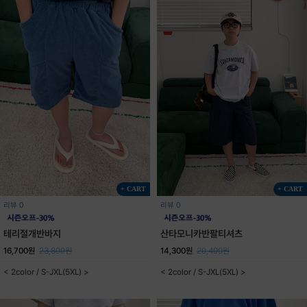
+ CART
+ CART
리뷰 0
리뷰 0
테리절개반바지
산타모니카반팔티셔츠
16,700원
23,800원
14,300원
20,400원
< 2color / S-JXL(5XL) >
< 2color / S-JXL(5XL) >