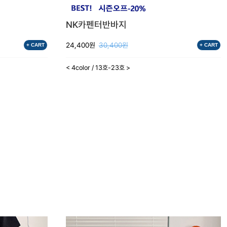
NK카펜터반바지
24,400원
30,400원
+ CART
+ CART
< 4color / 13호-23호 >