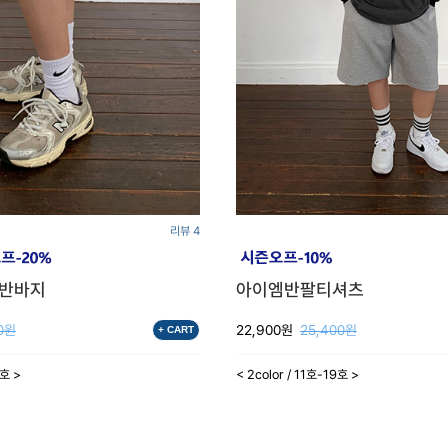
리뷰 4
고반바지
아이엠반팔티셔츠
0원
22,900원
25,400원
+ CART
3호 >
< 2color / 11호-19호 >