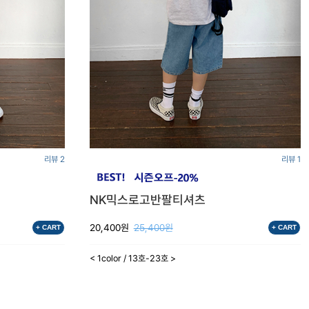
리뷰 2
리뷰 1
NK믹스로고반팔티셔츠
20,400원
25,400원
+ CART
+ CART
< 1color / 13호-23호 >