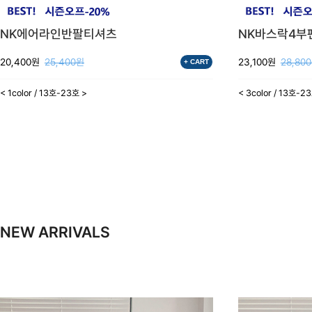
NK에어라인반팔티셔츠
NK바스락4부
20,400원
25,400원
23,100원
28,80
+ CART
< 1color / 13호-23호 >
< 3color / 13호-2
NEW ARRIVALS