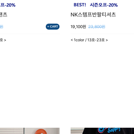
팬츠
NK스템프반팔티셔츠
0원
19,100원
23,800원
+ CART
3호 >
< 1color / 13호-23호 >