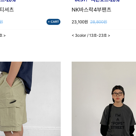
팔티셔츠
NK바스락4부팬츠
0원
23,100원
28,800원
+ CART
3호 >
< 3color / 13호-23호 >