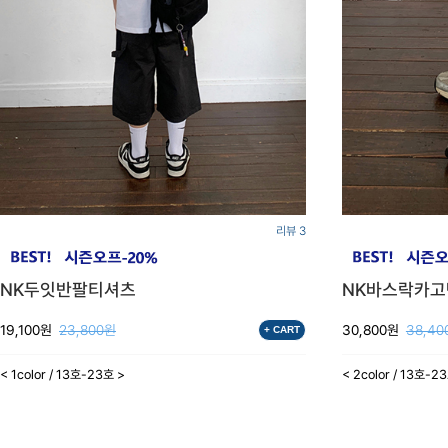
리뷰 3
NK두잇반팔티셔츠
NK바스락카
19,100원
23,800원
30,800원
38,40
+ CART
< 1color / 13호-23호 >
< 2color / 13호-2