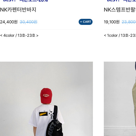
NK카펜터반바지
NK스템프반
24,400원
30,400원
19,100원
23,80
+ CART
< 4color / 13호-23호 >
< 1color / 13호-2