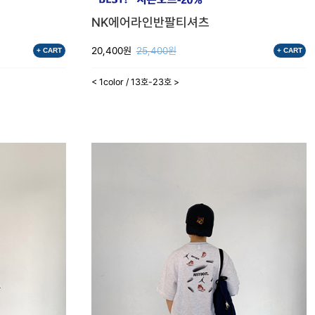
NK에어라인반팔티셔츠
20,400원
25,400원
+ CART
+ CART
< 1color / 13호-23호 >