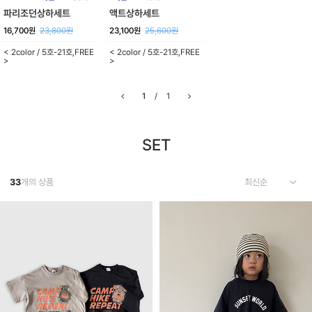
파리조던상하세트
액트상하세트
16,700원
23,800원
23,100원
25,600원
< 2color / 5호-21호,FREE
< 2color / 5호-21호,FREE
>
>
1
/
1
SET
33
개의 상품