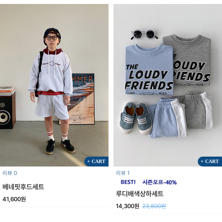
+ CART
+ CART
리뷰 0
리뷰 1
베네핏후드세트
루디배색상하세트
41,600원
14,300원
23,800원