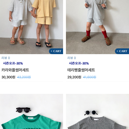
+ CART
+ CART
리뷰 0
리뷰 0
테리삥줄썸머세트
카라와플썸머세트
29,200원
41,600원
30,300원
43,200원