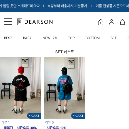
만 소개해드려요♡ Ι 쇼핑부터 배송까지 기분좋게 Ι
Ι 여름 전상품 시즌오프세일 최대 40
BEST
BABY
NEW -7%
TOP
BOTTOM
SET
SET 베스트
+ CART
+ CART
리뷰 1
리뷰 0