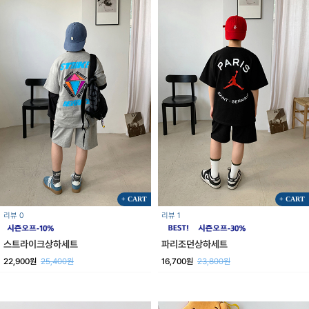
+ CART
+ CART
리뷰 0
리뷰 1
스트라이크상하세트
파리조던상하세트
22,900원
25,400원
16,700원
23,800원