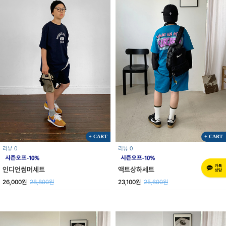
+ CART
+ CART
리뷰 0
리뷰 0
인디언썸머세트
액트상하세트
26,000원
28,800원
23,100원
25,600원