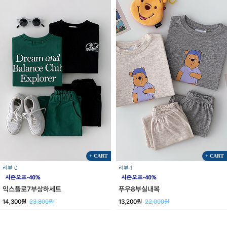
+ CART
+ CART
리뷰 0
리뷰 1
익스플로7부상하세트
푸우8부실내복
14,300원
23,800원
13,200원
22,000원