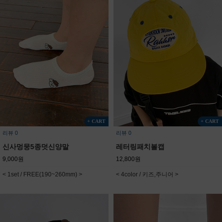
+ CART
+ CART
리뷰 0
리뷰 0
신사멍뭉5종덧신양말
레터링패치볼캡
9,000원
12,800원
< 1set / FREE(190~260mm) >
< 4color / 키즈,주니어 >