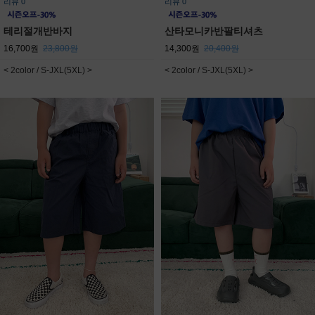
리뷰 0
리뷰 0
테리절개반바지
산타모니카반팔티셔츠
16,700원
23,800원
14,300원
20,400원
< 2color / S-JXL(5XL) >
< 2color / S-JXL(5XL) >