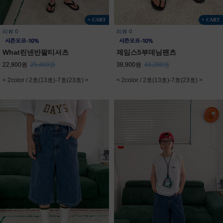
+ CART
+ CART
리뷰 0
리뷰 0
What린넨반팔티셔츠
제임스5부데님팬츠
22,900원
25,400원
38,900원
43,200원
< 2color / 2호(13호)-7호(23호) >
< 2color / 2호(13호)-7호(23호) >