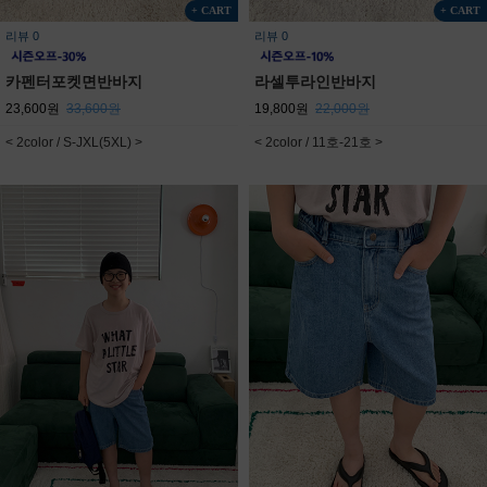
+ CART
+ CART
리뷰 0
리뷰 0
카펜터포켓면반바지
라셀투라인반바지
23,600원
33,600원
19,800원
22,000원
< 2color / S-JXL(5XL) >
< 2color / 11호-21호 >