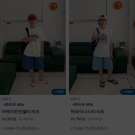
+ CART
+ CART
리뷰 0
리뷰 0
아메리칸반팔티셔츠
하와이나시티셔츠
14,300원
20,400원
16,700원
23,800원
< 2color / S-JXL(5XL) >
< 2color / S-JXL(5XL) >