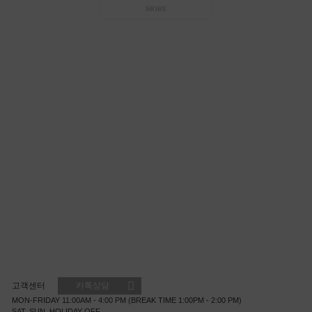
MORE
고객센터
카톡상담
MON-FRIDAY 11:00AM - 4:00 PM (BREAK TIME 1:00PM - 2:00 PM)
SAT, SUN, HOLIDAY OFF