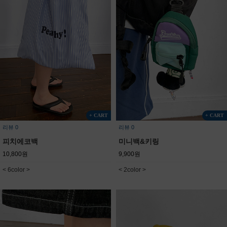
+ CART
+ CART
리뷰 0
리뷰 0
미니백&키링
피치에코백
9,900원
10,800원
< 2color >
< 6color >