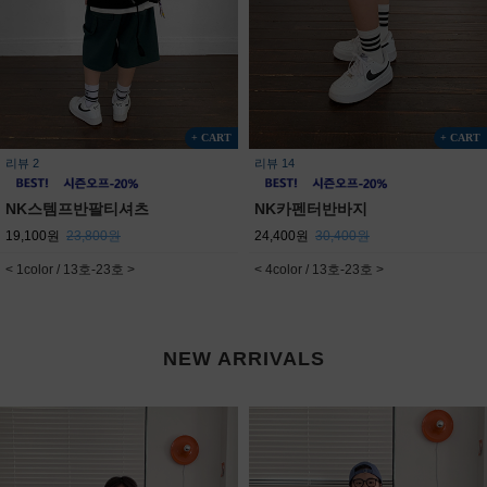
+ CART
+ CART
리뷰 2
리뷰 14
NK스템프반팔티셔츠
NK카펜터반바지
19,100원
23,800원
24,400원
30,400원
< 1color / 13호-23호 >
< 4color / 13호-23호 >
NEW ARRIVALS