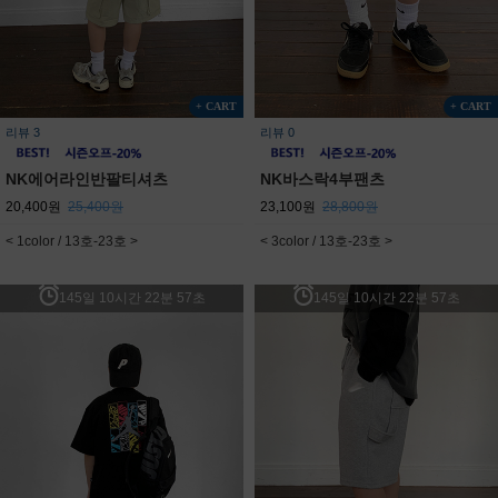
+ CART
+ CART
리뷰 3
리뷰 0
NK에어라인반팔티셔츠
NK바스락4부팬츠
20,400원
25,400원
23,100원
28,800원
< 1color / 13호-23호 >
< 3color / 13호-23호 >
145일 10시간 22분 57초
145일 10시간 22분 57초