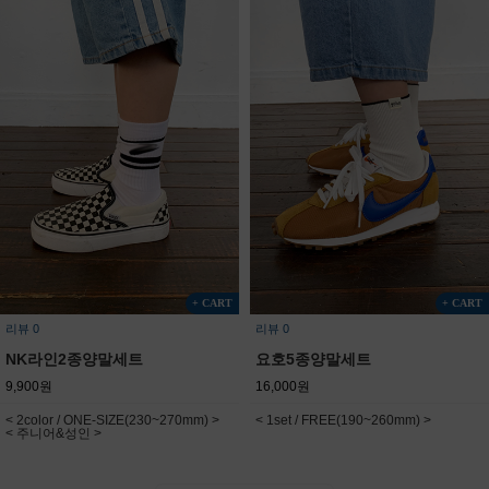
+ CART
+ CART
리뷰 0
리뷰 0
NK라인2종양말세트
요호5종양말세트
9,900원
16,000원
< 2color / ONE-SIZE(230~270mm) >
< 1set / FREE(190~260mm) >
< 주니어&성인 >