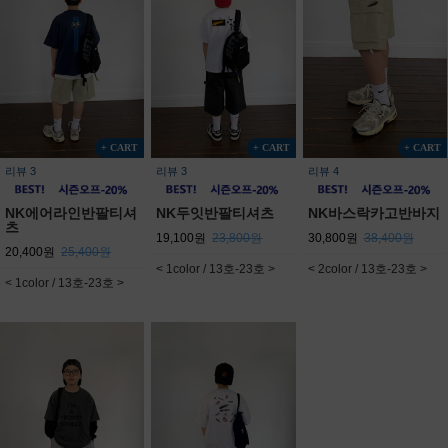
+ CART
+ CART
+ CART
리뷰 3
리뷰 3
리뷰 4
NK에어라인반팔티셔
NK두잇반팔티셔츠
NK바스락카고반바지
츠
19,100원
23,800원
30,800원
38,400원
20,400원
25,400원
< 1color / 13호-23호 >
< 2color / 13호-23호 >
< 1color / 13호-23호 >