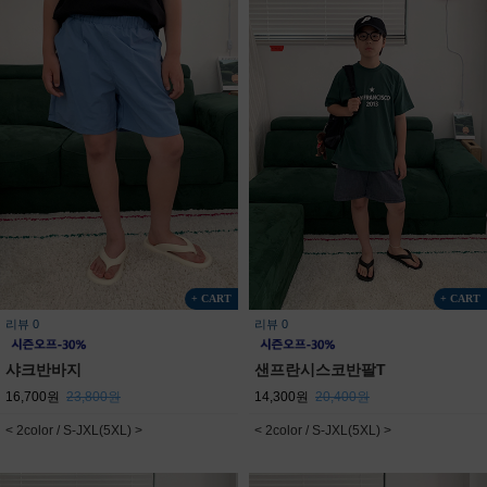
+ CART
+ CART
리뷰 0
리뷰 0
샤크반바지
샌프란시스코반팔T
16,700원
23,800원
14,300원
20,400원
< 2color / S-JXL(5XL) >
< 2color / S-JXL(5XL) >