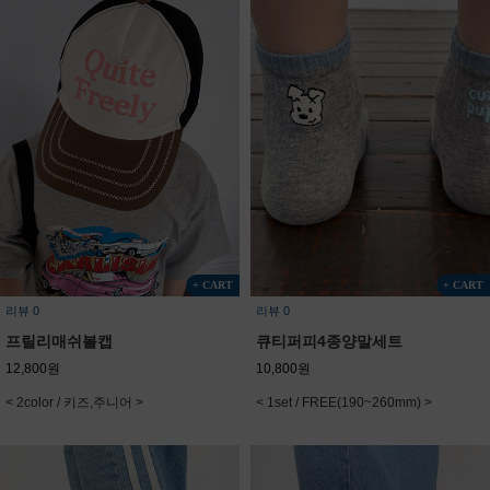
+ CART
+ CART
리뷰 0
리뷰 0
프릴리매쉬볼캡
큐티퍼피4종양말세트
12,800원
10,800원
< 2color / 키즈,주니어 >
< 1set / FREE(190~260mm) >