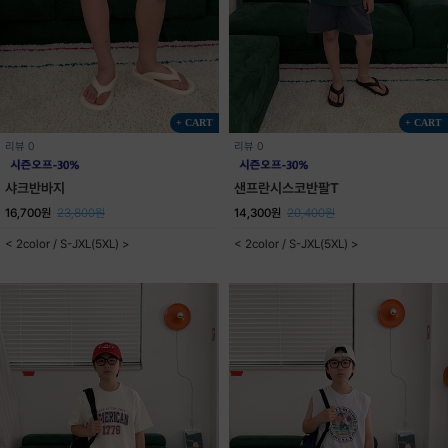
+ CART
+ CART
리뷰 0
리뷰 0
샤크반바지
샌프란시스코반팔T
16,700원
23,800원
14,300원
20,400원
< 2color / S-JXL(5XL) >
< 2color / S-JXL(5XL) >