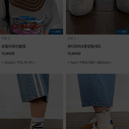
+ CART
+ CART
리뷰 0
리뷰 0
프릴리매쉬볼캡
큐티퍼피4종양말세트
12,800원
10,800원
< 2color / 키즈,주니어 >
< 1set / FREE(190~260mm) >