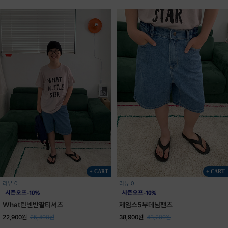
+ CART
+ CART
리뷰 0
리뷰 0
What린넨반팔티셔츠
제임스5부데님팬츠
22,900원
25,400원
38,900원
43,200원