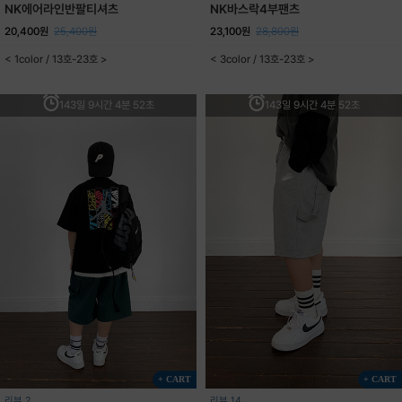
NK에어라인반팔티셔츠
NK바스락4부팬츠
20,400원
25,400원
23,100원
28,800원
< 1color / 13호-23호 >
< 3color / 13호-23호 >
143일 9시간 4분 52초
143일 9시간 4분 52초
+ CART
+ CART
리뷰 2
리뷰 14