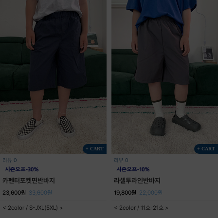
+ CART
+ CART
리뷰 0
리뷰 0
카펜터포켓면반바지
라셀투라인반바지
23,600원
33,600원
19,800원
22,000원
< 2color / S-JXL(5XL) >
< 2color / 11호-21호 >