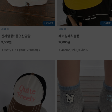
+ CART
+ CART
리뷰 0
리뷰 0
신사멍뭉5종덧신양말
레터링패치볼캡
9,000원
12,800원
< 1set / FREE(190~260mm) >
< 4color / 키즈,주니어 >