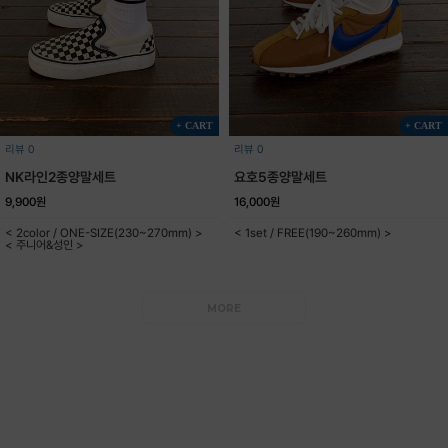
+ CART
+ CART
리뷰 0
리뷰 0
NK라인2종양말세트
요호5종양말세트
9,900원
16,000원
< 2color / ONE-SIZE(230~270mm) >
< 1set / FREE(190~260mm) >
< 주니어&성인 >
MORE