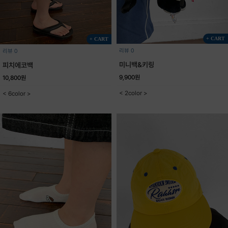
+ CART
+ CART
리뷰 0
리뷰 0
미니백&키링
피치에코백
9,900원
10,800원
< 2color >
< 6color >