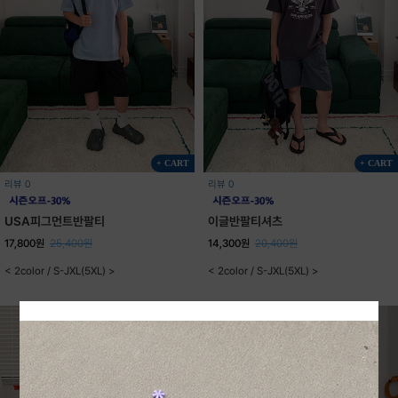
+ CART
+ CART
리뷰 0
리뷰 0
USA피그먼트반팔티
이글반팔티셔츠
17,800원
25,400원
14,300원
20,400원
< 2color / S-JXL(5XL) >
< 2color / S-JXL(5XL) >