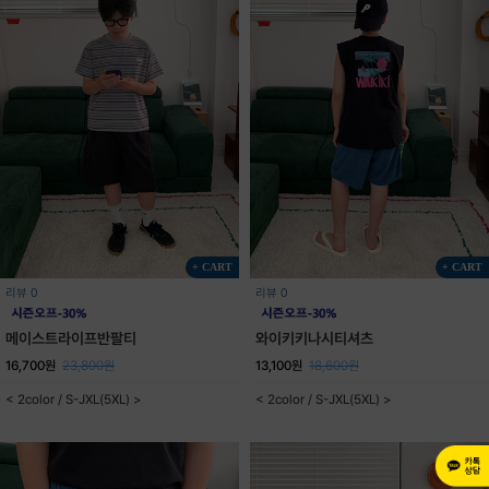
+ CART
+ CART
리뷰 0
리뷰 0
메이스트라이프반팔티
와이키키나시티셔츠
16,700원
23,800원
13,100원
18,600원
< 2color / S-JXL(5XL) >
< 2color / S-JXL(5XL) >