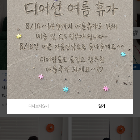
+ CART
+ CART
리뷰 1
리뷰 0
샤크반팔티셔츠
USA스타반팔티셔츠
15,400원
22,000원
16,700원
23,800원
< 2color / S-JXL(5XL) >
< 2color / S-JXL(5XL) >
다시 보지 않기
닫기