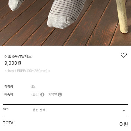
잔줄3종양말세트
9,000원
< 1set / FREE(190~250mm) >
적립금
2%
(조건)
지역별
배송비
size
TOTAL
0
원