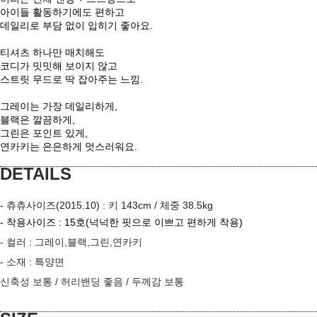
아이들 활동하기에도 편하고
데일리로 부담 없이 입히기 좋아요.
티셔츠 하나만 매치해도
코디가 밋밋해 보이지 않고
스트릿 무드로 딱 잡아주는 느낌.
그레이는 가장 데일리하게,
블랙은 깔끔하게,
그린은 포인트 있게,
연카키는 은은하게 멋스러워요.
DETAILS
- 츄츄사이즈(2015.10) : 키 143cm / 체중 38.5kg
- 착용사이즈 : 15호
(넉넉한 핏으로 이쁘고 편하게 착용)
- 컬러 :
그레이,블랙,그린,연카키
- 소재 :
특양면
이코 라이프 하
신축성 보통
/ 허리밴딩 좋음 / 두께감 보통