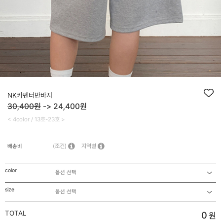
NK카펜터반바지
30,400원
->
24,400
원
< 4color / 13호-23호 >
(조건)
지역별
배송비
color
size
TOTAL
0
원