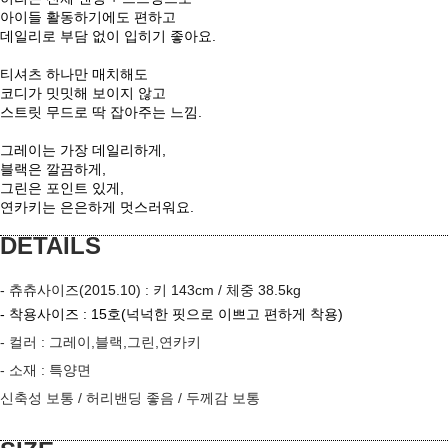
아이들 활동하기에도 편하고
데일리로 부담 없이 입히기 좋아요.
티셔츠 하나만 매치해도
코디가 밋밋해 보이지 않고
스트릿 무드로 딱 잡아주는 느낌.
그레이는 가장 데일리하게,
블랙은 깔끔하게,
그린은 포인트 있게,
연카키는 은은하게 멋스러워요.
DETAILS
- 츄츄사이즈(2015.10) : 키 143cm / 체중 38.5kg
- 착용사이즈 : 15호
(넉넉한 핏으로 이쁘고 편하게 착용)
- 컬러 :
그레이,블랙,그린,연카키
- 소재 :
특양면
이코 라이프 하
신축성 보통
/ 허리밴딩 좋음 / 두께감 보통