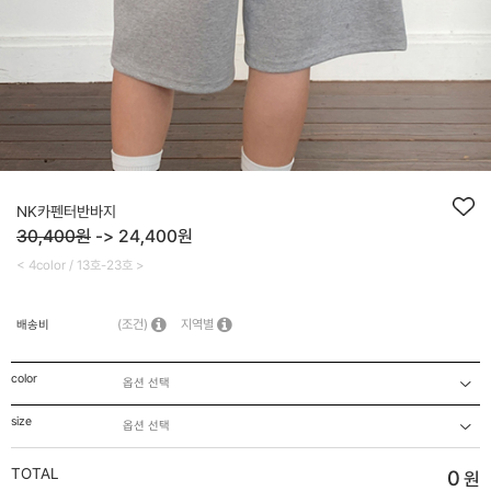
NK카펜터반바지
30,400원
->
24,400
원
< 4color / 13호-23호 >
(조건)
지역별
배송비
color
size
TOTAL
0
원