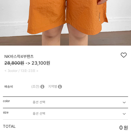
NK바스락4부팬츠
28,800원
->
23,100
원
< 3color / 13호-23호 >
(조건)
지역별
배송비
color
size
TOTAL
0
원