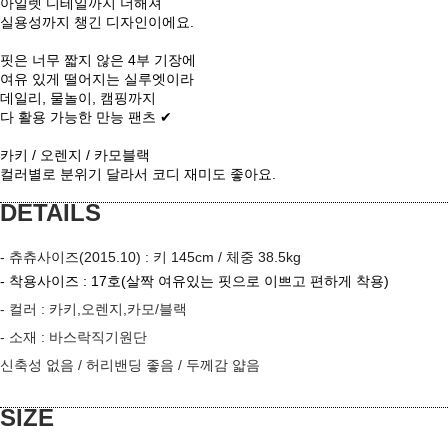
아일렛 디테일까지 더해져
실용성까지 챙긴 디자인이에요.
핏은 너무 짧지 않은 4부 기장에
여유 있게 떨어지는 실루엣이라
데일리, 물놀이, 캠핑까지
다 활용 가능한 만능 팬츠 ✔
카키 / 오렌지 / 카모블랙
컬러별로 분위기 달라서 코디 재미도 좋아요.
DETAILS
- 츄츄사이즈(2015.10) : 키 145cm / 체중 38.5kg
- 착용사이즈 : 17호
(살짝 여유있는 핏으로 이쁘고 편하게 착용)
- 컬러 :
카키,오렌지,카모/블랙
- 소재 :
바스락직기원단
신축성 없음
/ 허리밴딩 좋음 / 두께감 얇음
이코 라이프 하
SIZE