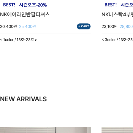
NK에어라인반팔티셔츠
NK바스락4부
20,400원
25,400원
23,100원
28,80
+ CART
< 1color / 13호-23호 >
< 3color / 13호-2
NEW ARRIVALS