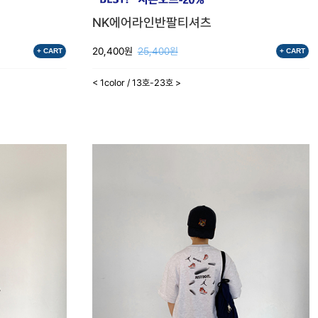
NK에어라인반팔티셔츠
20,400원
25,400원
+ CART
+ CART
< 1color / 13호-23호 >