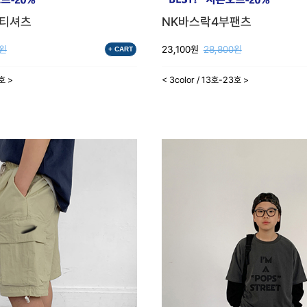
팔티셔츠
NK바스락4부팬츠
0원
23,100원
28,800원
+ CART
3호 >
< 3color / 13호-23호 >