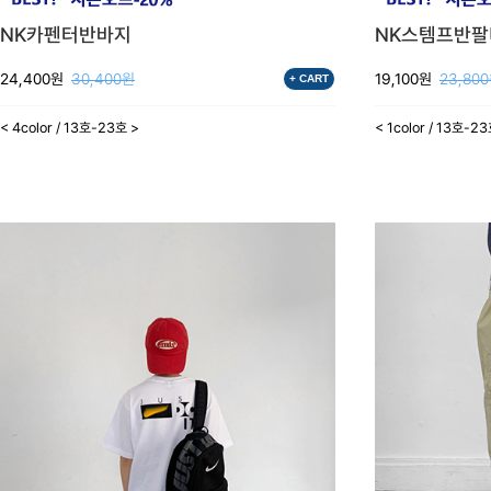
NK카펜터반바지
NK스템프반
24,400원
30,400원
19,100원
23,80
+ CART
< 4color / 13호-23호 >
< 1color / 13호-2