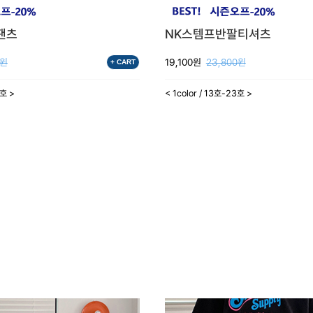
팬츠
NK스템프반팔티셔츠
0원
19,100원
23,800원
+ CART
3호 >
< 1color / 13호-23호 >