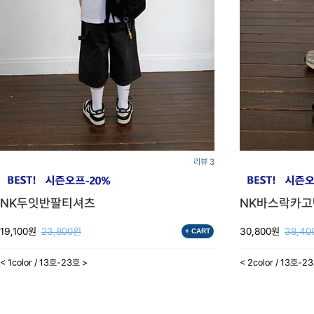
리뷰 3
NK두잇반팔티셔츠
NK바스락카
19,100원
23,800원
30,800원
38,40
+ CART
< 1color / 13호-23호 >
< 2color / 13호-2