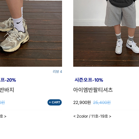
리뷰 4
고반바지
아이엠반팔티셔츠
0원
22,900원
25,400원
+ CART
3호 >
< 2color / 11호-19호 >