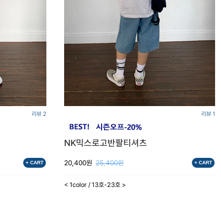
리뷰 2
리뷰 1
NK믹스로고반팔티셔츠
20,400원
25,400원
+ CART
+ CART
< 1color / 13호-23호 >