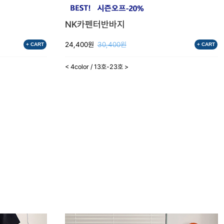
NK카펜터반바지
24,400원
30,400원
+ CART
+ CART
< 4color / 13호-23호 >