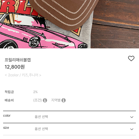
프릴리매쉬볼캡
12,800원
< 2color / 키즈,주니어 >
적립금
2%
(조건)
지역별
배송비
color
size