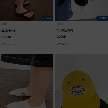
+ CART
+ CART
리뷰 0
리뷰 0
미니백&키링
피치에코백
9,900원
10,800원
< 2color >
< 6color >