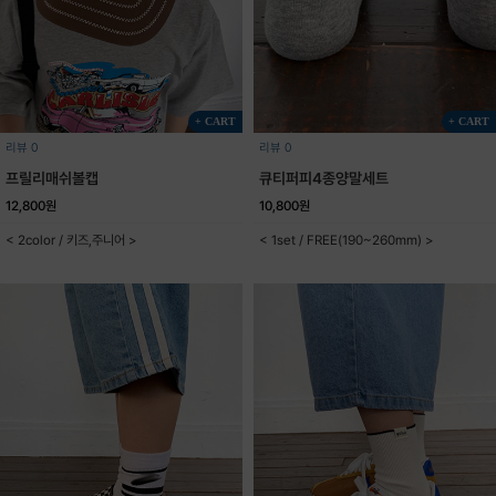
+ CART
+ CART
리뷰 0
리뷰 0
프릴리매쉬볼캡
큐티퍼피4종양말세트
12,800원
10,800원
< 2color / 키즈,주니어 >
< 1set / FREE(190~260mm) >