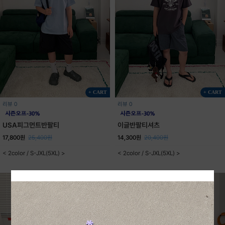
+ CART
+ CART
리뷰 0
리뷰 0
USA피그먼트반팔티
이글반팔티셔츠
17,800원
25,400원
14,300원
20,400원
< 2color / S-JXL(5XL) >
< 2color / S-JXL(5XL) >