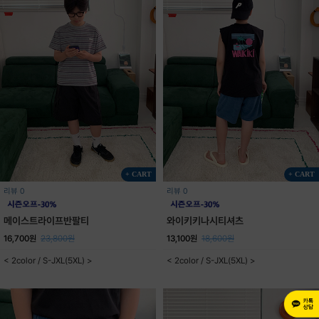
+ CART
+ CART
리뷰 0
리뷰 0
메이스트라이프반팔티
와이키키나시티셔츠
16,700원
23,800원
13,100원
18,600원
< 2color / S-JXL(5XL) >
< 2color / S-JXL(5XL) >