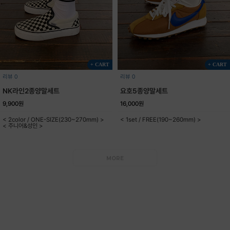
+ CART
+ CART
리뷰 0
리뷰 0
NK라인2종양말세트
요호5종양말세트
9,900원
16,000원
< 2color / ONE-SIZE(230~270mm) >
< 1set / FREE(190~260mm) >
< 주니어&성인 >
MORE