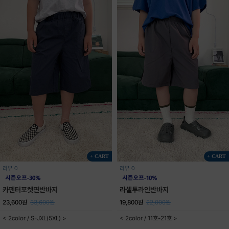
+ CART
+ CART
리뷰 0
리뷰 0
카펜터포켓면반바지
라셀투라인반바지
23,600원
33,600원
19,800원
22,000원
< 2color / S-JXL(5XL) >
< 2color / 11호-21호 >