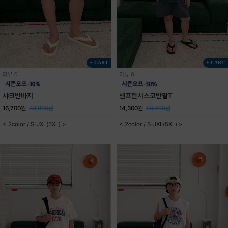
+ CART
+ CART
리뷰 0
리뷰 0
샤크반바지
샌프란시스코반팔T
16,700원
23,800원
14,300원
20,400원
< 2color / S-JXL(5XL) >
< 2color / S-JXL(5XL) >