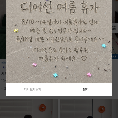
+ CART
+ CART
리뷰 1
리뷰 0
샤크반팔티셔츠
USA스타반팔티셔츠
15,400원
22,000원
16,700원
23,800원
< 2color / S-JXL(5XL) >
< 2color / S-JXL(5XL) >
다시 보지 않기
닫기