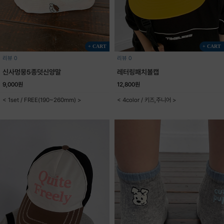
+ CART
+ CART
리뷰 0
리뷰 0
신사멍뭉5종덧신양말
레터링패치볼캡
9,000원
12,800원
< 1set / FREE(190~260mm) >
< 4color / 키즈,주니어 >