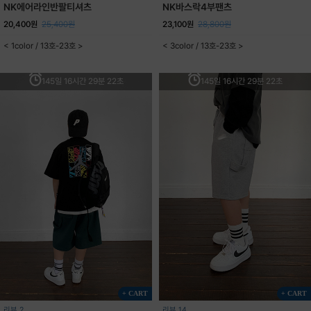
NK에어라인반팔티셔츠
NK바스락4부팬츠
20,400원
25,400원
23,100원
28,800원
< 1color / 13호-23호 >
< 3color / 13호-23호 >
145일 16시간 29분 22초
145일 16시간 29분 22초
+ CART
+ CART
리뷰 2
리뷰 14