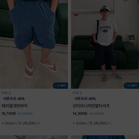
+ CART
+ CART
리뷰 0
리뷰 0
테리절개반바지
산타모니카반팔티셔츠
16,700원
23,800원
14,300원
20,400원
< 2color / S-JXL(5XL) >
< 2color / S-JXL(5XL) >