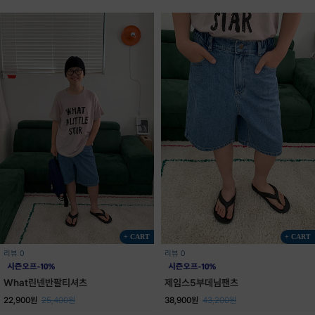
+ CART
+ CART
리뷰 0
리뷰 0
What린넨반팔티셔츠
제임스5부데님팬츠
22,900원
25,400원
38,900원
43,200원