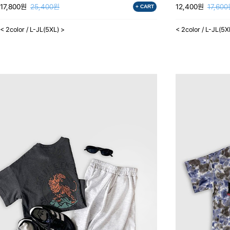
17,800원
25,400원
12,400원
17,60
+ CART
< 2color / L-JL(5XL) >
< 2color / L-JL(5X