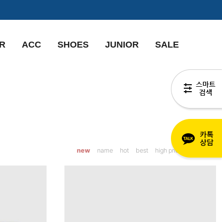
R
ACC
SHOES
JUNIOR
SALE
new
name
hot
best
high price
low price