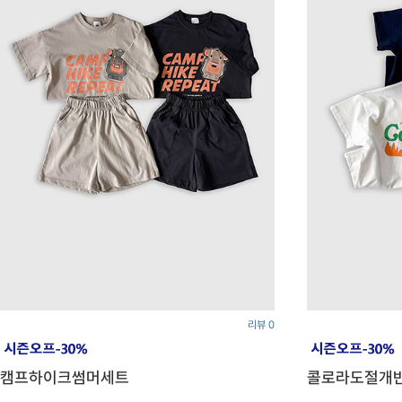
리뷰 0
캠프하이크썸머세트
콜로라도절개