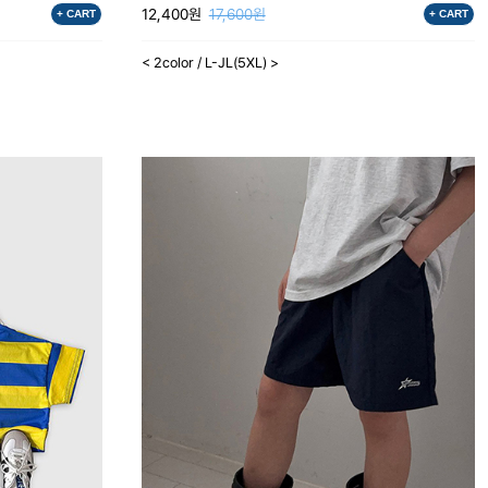
12,400원
17,600원
+ CART
+ CART
< 2color / L-JL(5XL) >