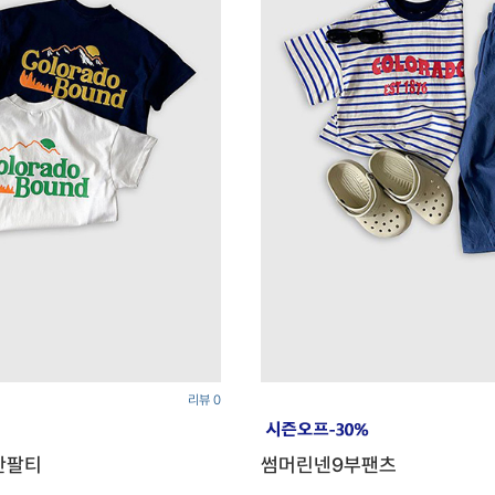
리뷰 0
반팔티
썸머린넨9부팬츠