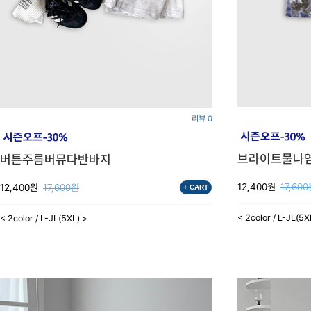
리뷰 0
브라이트물나
버튼주름버뮤다반바지
12,400원
17,60
12,400원
17,600원
+ CART
< 2color / L-JL(5X
< 2color / L-JL(5XL) >