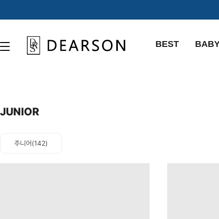
BEST
BAB
JUNIOR
주니어(142)