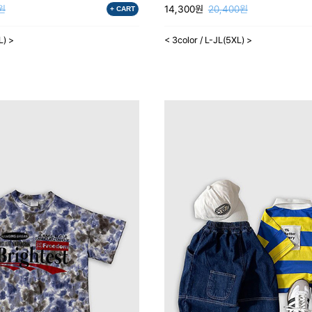
0원
14,300원
20,400원
+ CART
L) >
< 3color / L-JL(5XL) >