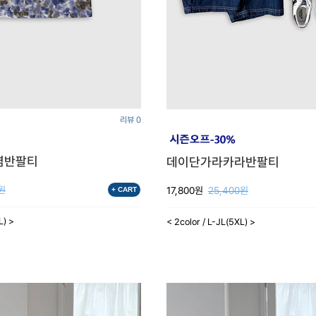
리뷰 0
염반팔티
데이단가라카라반팔티
0원
17,800원
25,400원
+ CART
L) >
< 2color / L-JL(5XL) >